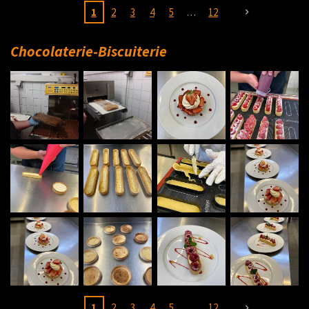
1
2
3
4
5
12
Chocolaterie-Biscuiterie
1
2
3
4
5
12